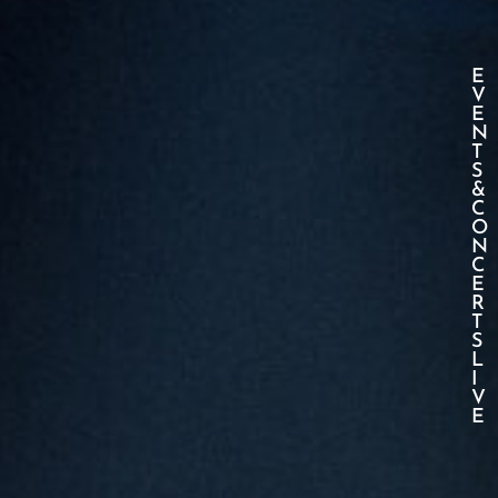
E
V
E
N
T
S
&
C
O
N
C
E
R
T
S
L
I
V
E