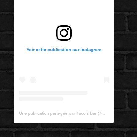
Voir cette publication sur Instagram
Une publication partagée par Taco’s Bar (@tacosbarflon)