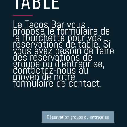
TABLE
Le Tacos Bar vous
propose le formulaire de
la fourchette pour vos
réservations de table. Si
vous avez besoin de faire
des réservations de
groupe ou d’entreprise,
contactez-nous au
moyen de notre
formulaire de contact.
Réservation groupe ou entreprise