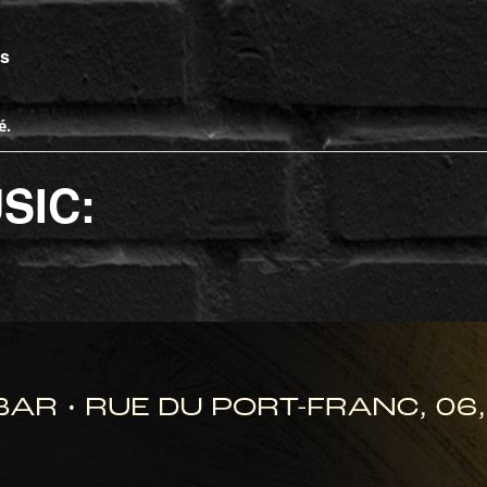
ts
é.
SIC: