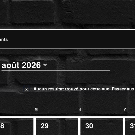
s
août 2026
Sélectionnez
une
date.
Aucun résultat trouvé pour cette vue. Passer au
Notice
RDI
M
MERCREDI
J
JEUDI
V
VEN
0
0
0
28
29
30
3