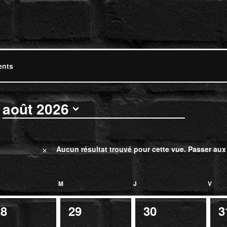
s
août 2026
Sélectionnez
une
date.
Aucun résultat trouvé pour cette vue. Passer au
Notice
RDI
M
MERCREDI
J
JEUDI
V
VEN
0
0
0
28
29
30
3